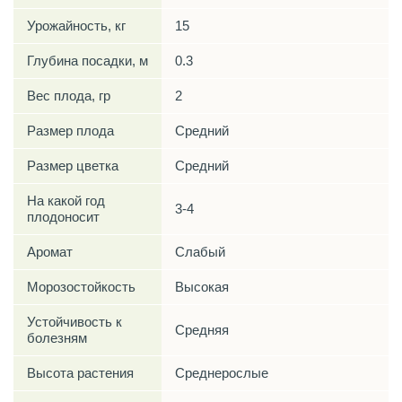
Урожайность, кг
15
Глубина посадки, м
0.3
Вес плода, гр
2
Размер плода
Средний
Размер цветка
Средний
На какой год
3-4
плодоносит
Аромат
Слабый
Морозостойкость
Высокая
Устойчивость к
Средняя
болезням
Высота растения
Среднерослые