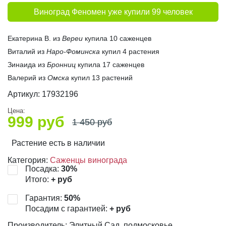
Виноград Феномен уже купили 99 человек
Екатерина В. из
Вереи
купила 10 саженцев
Виталий из
Наро-Фоминска
купил 4 растения
Зинаида из
Бронниц
купила 17 саженцев
Валерий из
Омска
купил 13 растений
Артикул:
17932196
Цена:
999
руб
1 450
руб
Растение есть в наличии
Категория:
Саженцы винограда
Посадка:
30
%
Итого:
+
руб
Гарантия:
50
%
Посадим с гарантией:
+
руб
Производитель: Элитный Сад, подмосковье