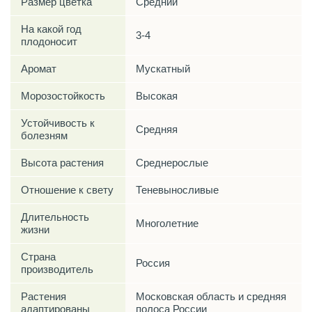
Размер цветка
Средний
На какой год
3-4
плодоносит
Аромат
Мускатный
Морозостойкость
Высокая
Устойчивость к
Средняя
болезням
Высота растения
Среднерослые
Отношение к свету
Теневыносливые
Длительность
Многолетние
жизни
Страна
Россия
производитель
Растения
Московская область и средняя
адаптированы
полоса России