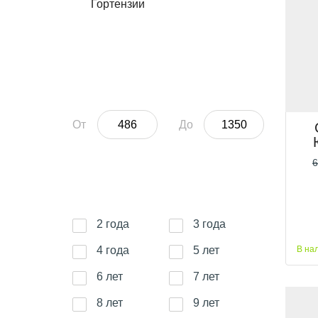
Гортензии
Цена
От
До
6
Возраст
2 года
3 года
4 года
5 лет
В на
6 лет
7 лет
8 лет
9 лет