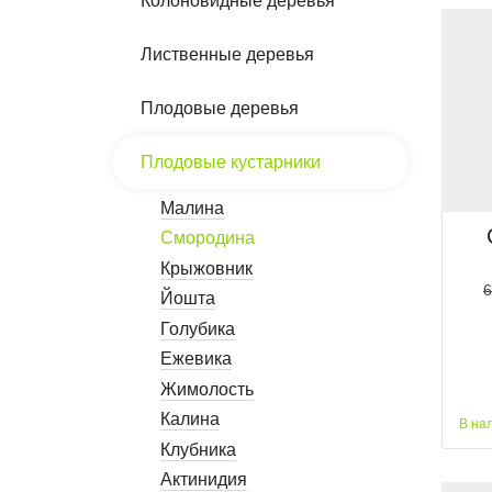
Колоновидные деревья
Лиственные деревья
Плодовые деревья
Плодовые кустарники
Малина
Смородина
Крыжовник
6
Йошта
Голубика
Ежевика
Жимолость
Калина
В на
Клубника
Актинидия