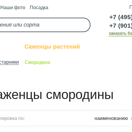
П
Наши фото
Посадка
+7 (495
+7 (901
заказать б
каз
Саженцы растений
Услуги
старники
Смородина
аженцы смородины
тировка по:
наименованию