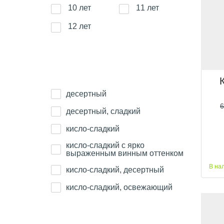
10 лет
11 лет
12 лет
Вкусовые качества
десертный
6
десертный, сладкий
кисло-сладкий
кисло-сладкий с ярко
выраженным винным оттенком
В на
кисло-сладкий, десертный
кисло-сладкий, освежающий
кисло-сладкий, приятный
кислый
Цвета