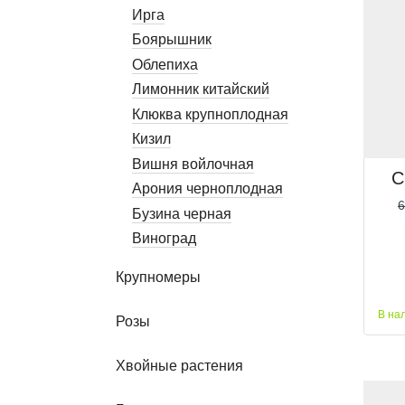
Ирга
Боярышник
Облепиха
Лимонник китайский
Клюква крупноплодная
Кизил
Вишня войлочная
С
Арония черноплодная
6
Бузина черная
Виноград
Крупномеры
В на
Розы
Хвойные растения