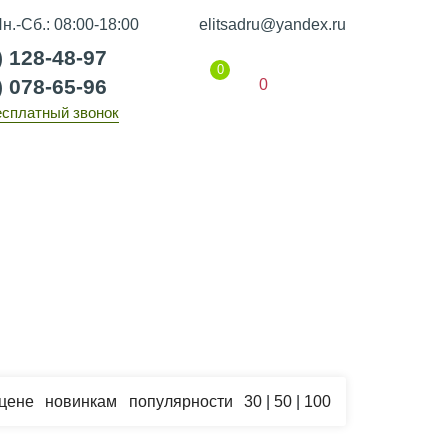
н.-Сб.: 08:00-18:00
elitsadru@yandex.ru
) 128-48-97
0
) 078-65-96
0
есплатный звонок
Гарантии
Статьи
Контакты
цене
новинкам
популярности
30
|
50
|
100