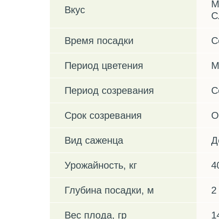
М
Вкус
С
Время посадки
С
Период цветения
М
Период созревания
С
Срок созревания
О
Вид саженца
Д
Урожайность, кг
4
Глубина посадки, м
2
Вес плода, гр
1