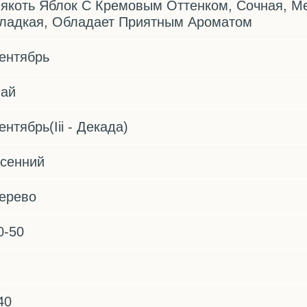
якоть Яблок С Кремовым Оттенком, Сочная, Ме
ладкая, Обладает Приятным Ароматом
ентябрь
ай
ентябрь(Iii - Декада)
сенний
ерево
0-50
40