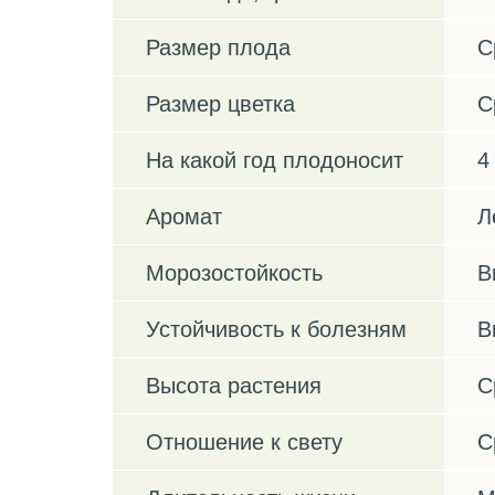
Размер плода
С
Размер цветка
С
На какой год плодоносит
4
Аромат
Л
Морозостойкость
В
Устойчивость к болезням
В
Высота растения
С
Отношение к свету
С