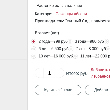
Растение есть в наличии
Категория:
Саженцы яблони
Производитель: Элитный Сад, подмоско
Возраст (лет)
2 года
799 руб
3 года
980 руб
6 лет
6 500 руб
7 лет
8 000 руб
10 лет
16 000 руб
11 лет
22 000 
Добавить 
Итого:
руб.
Избранно
Купить в 1 клик
Добавит