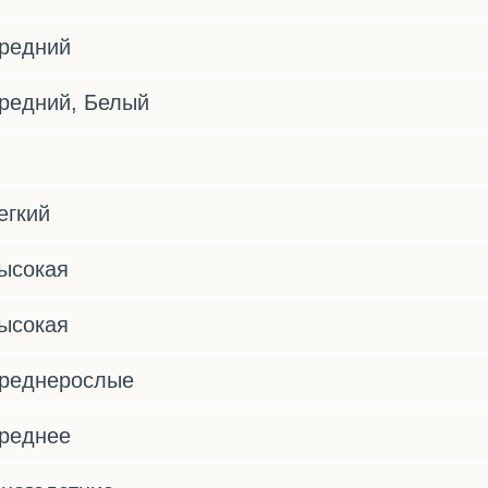
редний
редний, Белый
егкий
ысокая
ысокая
реднерослые
реднее