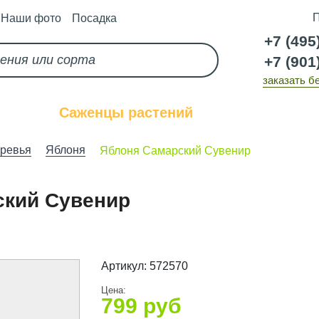
П
Наши фото
Посадка
+7 (495
+7 (901
заказать б
каз
Саженцы растений
Услуги
ревья
Яблоня
Яблоня Самарский Сувенир
ский Сувенир
Артикул:
572570
Цена:
799
руб