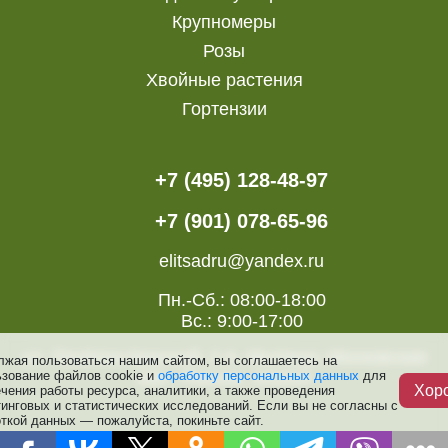
Крупномеры
Розы
Хвойные растения
Гортензии
+7 (495) 128-48-97
+7 (901) 078-65-96
elitsadru@yandex.ru
Пн.-Сб.: 08:00-18:00
Вс.: 9:00-17:00
ул. Посёлок Красный, 2 А, Мытищи, Московская
лжая пользоваться нашим сайтом, вы соглашаетесь на
обл., Россия, 141014
ьзование файлов cookie и
обработку персональных данных
для
Хор
чения работы ресурса, аналитики, а также проведения
инговых и статистических исследований. Если вы не согласны с
ткой данных — пожалуйста, покиньте сайт.
Доставка
О питомнике
Акции
Услуги
Гарантии
Контакты