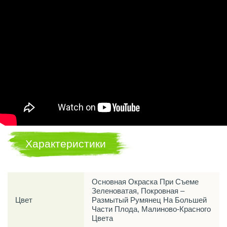
Характеристики
Основная Окраска При Съеме
Зеленоватая, Покровная –
Цвет
Размытый Румянец На Большей
Части Плода, Малиново-Красного
Цвета