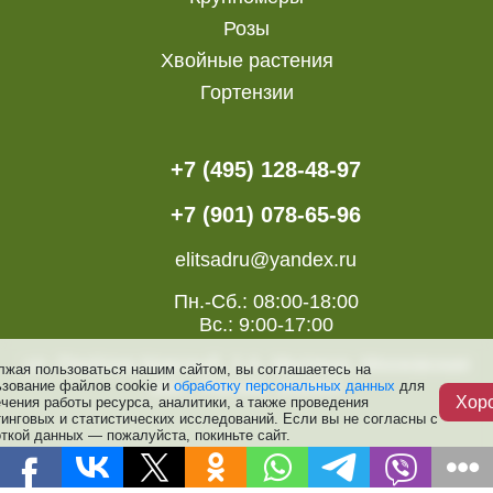
Розы
Хвойные растения
Гортензии
+7 (495) 128-48-97
+7 (901) 078-65-96
elitsadru@yandex.ru
Пн.-Сб.: 08:00-18:00
Вс.: 9:00-17:00
ул. Посёлок Красный, 2 А, Мытищи, Московская
лжая пользоваться нашим сайтом, вы соглашаетесь на
обл., Россия, 141014
ьзование файлов cookie и
обработку персональных данных
для
Хор
чения работы ресурса, аналитики, а также проведения
инговых и статистических исследований. Если вы не согласны с
ткой данных — пожалуйста, покиньте сайт.
Доставка
О питомнике
Акции
Услуги
Гарантии
Контакты