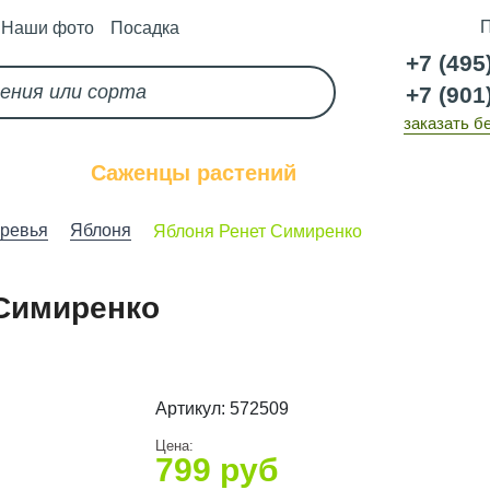
П
Наши фото
Посадка
+7 (495
+7 (901
заказать б
каз
Саженцы растений
Услуги
ревья
Яблоня
Яблоня Ренет Симиренко
Симиренко
Артикул:
572509
Цена:
799
руб