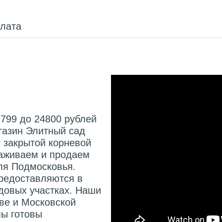
плата
 799 до 24800 рублей
газин Элитный сад
с закрытой корневой
аживаем и продаем
для Подмосковья.
редоставляются в
адовых участках. Наши
кве и Московской
мы готовы