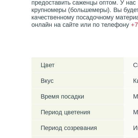
предоставить саженцы оптом. У нас
крупномеры (большемеры). Вы буде
качественному посадочному материа
онлайн на сайте или по телефону
+7
Характеристики
Цвет
С
Вкус
К
Время посадки
М
Период цветения
М
Период созревания
И