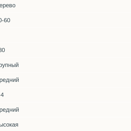
ерево
0-60
80
рупный
редний
-4
редний
ысокая