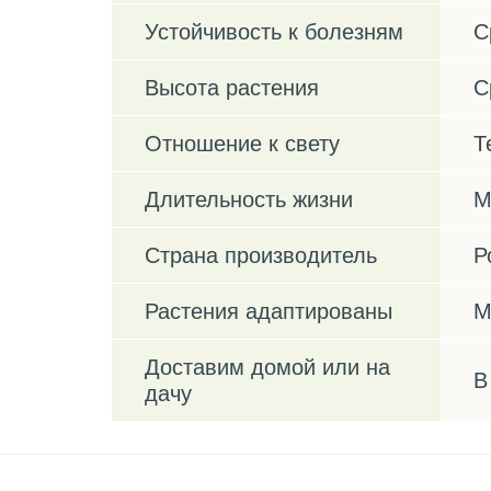
Устойчивость к болезням
С
Высота растения
С
Отношение к свету
Т
Длительность жизни
М
Страна производитель
Р
Растения адаптированы
М
Доставим домой или на
В
дачу