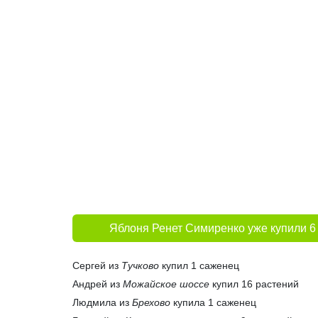
Яблоня Ренет Симиренко уже купили 6
Сергей из
Тучково
купил 1 саженец
Андрей из
Можайское шоссе
купил 16 растений
Людмила из
Брехово
купила 1 саженец