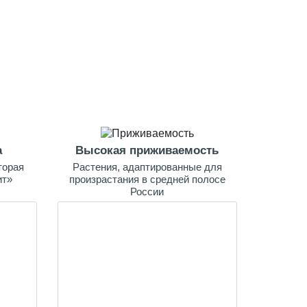
а
Высокая приживаемость
торая
Растения, адаптированные для
ит»
произрастания в средней полосе
России