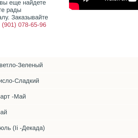
 вы еще найдете
те рады
лу. Заказывайте
 (901) 078-65-96
ветло-Зеленый
исло-Сладкий
арт -Май
ай
юль (Ii -Декада)