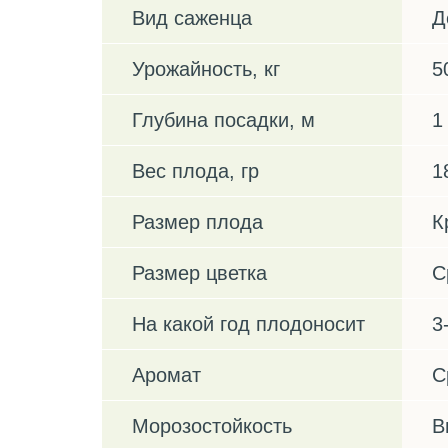
Вид саженца
Д
Урожайность, кг
5
Глубина посадки, м
1
Вес плода, гр
1
Размер плода
К
Размер цветка
С
На какой год плодоносит
3
Аромат
С
Морозостойкость
В