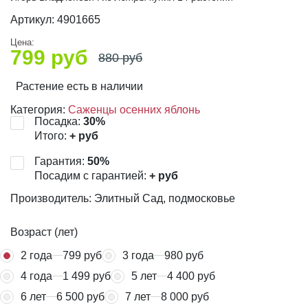
Артикул:
4901665
Цена:
799
руб
880
руб
Растение есть в наличии
Категория:
Саженцы осенних яблонь
Посадка:
30
%
Итого:
+
руб
Гарантия:
50
%
Посадим с гарантией:
+
руб
Производитель: Элитный Сад, подмосковье
Возраст (лет)
2 года
799 руб
3 года
980 руб
4 года
1 499 руб
5 лет
4 400 руб
6 лет
6 500 руб
7 лет
8 000 руб