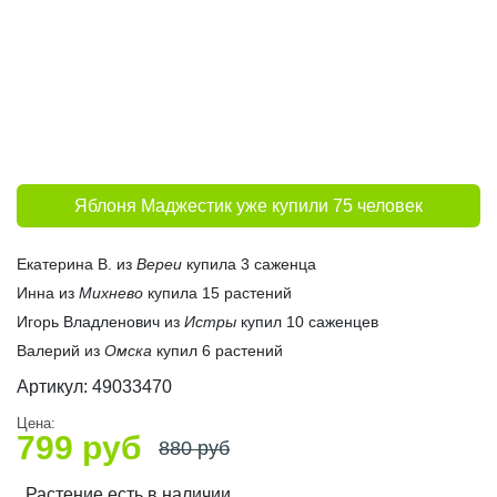
Яблоня Маджестик уже купили 75 человек
Екатерина В. из
Вереи
купила 3 саженца
Инна из
Михнево
купила 15 растений
Игорь Владленович из
Истры
купил 10 саженцев
Валерий из
Омска
купил 6 растений
Артикул:
49033470
Цена:
799
руб
880
руб
Растение есть в наличии