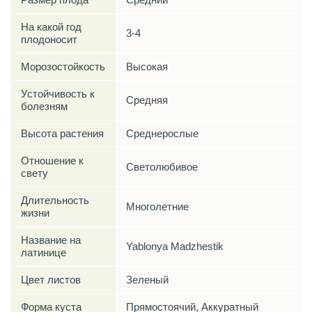
На какой год
3-4
плодоносит
Морозостойкость
Высокая
Устойчивость к
Средняя
болезням
Высота растения
Среднерослые
Отношение к
Светолюбивое
свету
Длительность
Многолетние
жизни
Название на
Yablonya Madzhestik
латинице
Цвет листов
Зеленый
Форма куста
Прямостоячий, Аккуратный