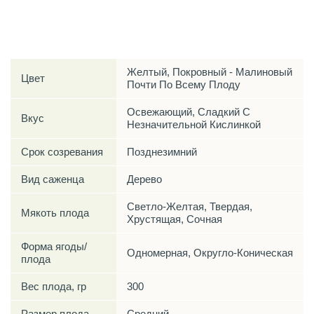
Характеристики
Желтый, Покровный - Малиновый
Цвет
Почти По Всему Плоду
Освежающий, Сладкий С
Вкус
Незначительной Кислинкой
Срок созревания
Позднезимний
Вид саженца
Дерево
Светло-Желтая, Твердая,
Мякоть плода
Хрустящая, Сочная
Форма ягоды/
Одномерная, Округло-Коническая
плода
Вес плода, гр
300
Размер плода
Средний