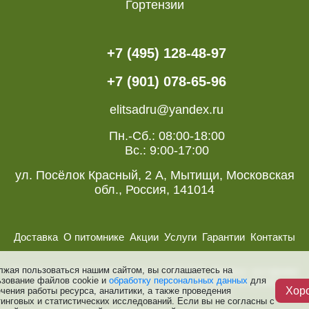
Гортензии
+7 (495) 128-48-97
+7 (901) 078-65-96
elitsadru@yandex.ru
Пн.-Сб.: 08:00-18:00
Вс.: 9:00-17:00
ул. Посёлок Красный, 2 А, Мытищи, Московская
обл., Россия, 141014
Доставка
О питомнике
Акции
Услуги
Гарантии
Контакты
лжая пользоваться нашим сайтом, вы соглашаетесь на
Питомник растений “Элитный Сад ”, 2008-2026. Деревья, кустарники
ьзование файлов cookie и
обработку персональных данных
для
и розы. Все авторские права, включая смежные авторские,
Хор
чения работы ресурса, аналитики, а также проведения
сохраняются за правообладателями.
инговых и статистических исследований. Если вы не согласны с