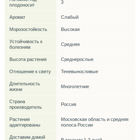
3
плодоносит
Аромат
Слабый
Морозостойкость
Высокая
Устойчивость к
Средняя
болезням
Высота растения
Среднерослые
Отношение к свету
Теневыносливые
Длительность
Многолетние
жизни
Страна
Россия
производитель
Растения
Московская область и средняя
адаптированы
полоса России
Доставим домой
В течении 1-3 дней