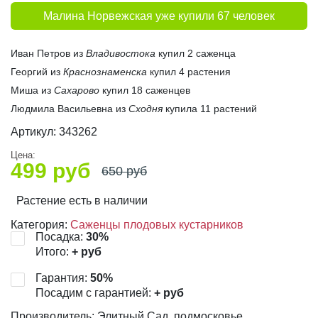
Малина Норвежская уже купили 67 человек
Иван Петров из
Владивостока
купил 2 саженца
Георгий из
Краснознаменска
купил 4 растения
Миша из
Сахарово
купил 18 саженцев
Людмила Васильевна из
Сходня
купила 11 растений
Артикул:
343262
Цена:
499
руб
650
руб
Растение есть в наличии
Категория:
Саженцы плодовых кустарников
Посадка:
30
%
Итого:
+
руб
Гарантия:
50
%
Посадим с гарантией:
+
руб
Производитель: Элитный Сад, подмосковье