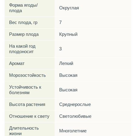
Форма ягоды/
Округлая
плода
Вес плода, гр
7
Размер плода
Крупный
На какой год
3
плодоносит
Аромат
Легкий
Морозостойкость
Высокая
Устойчивость к
Высокая
болезням
Высота растения
Среднерослые
Отношение к свету
Светолюбивые
Длительность
Многолетние
жизни