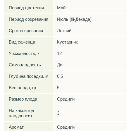
Период цветения
Май
Период созревания
Июль (Iii-Декада)
Срок созревания
Летний
Вид саженца
Кустарник
Урожайность, кг
12
Самоплодность
Да
Глубина посадки, м
0.5
Вес плода, гр
5
Размер плода
Средний
На какой год
3
плодоносит
Аромат
Средний