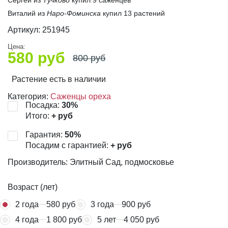
Виталий из
Наро-Фоминска
купил 13 растений
Артикул:
251945
Цена:
580
руб
800
руб
Растение есть в наличии
Категория:
Саженцы ореха
Посадка:
30
%
Итого:
+
руб
Гарантия:
50
%
Посадим с гарантией:
+
руб
Производитель: Элитный Сад, подмосковье
Возраст (лет)
2 года
580 руб
3 года
900 руб
4 года
1 800 руб
5 лет
4 050 руб