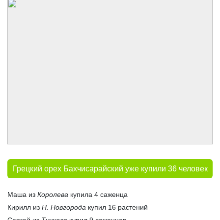
Грецкий орех Бахчисарайский уже купили 36 человек
Маша из
Королева
купила 4 саженца
Кирилл из
Н. Новгорода
купил 16 растений
Сергей из
Тучково
купил 9 саженцев