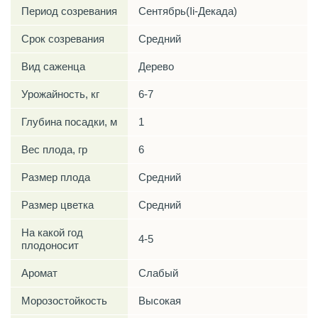
Период созревания
Сентябрь(Ii-Декада)
Срок созревания
Средний
Вид саженца
Дерево
Урожайность, кг
6-7
Глубина посадки, м
1
Вес плода, гр
6
Размер плода
Средний
Размер цветка
Средний
На какой год
4-5
плодоносит
Аромат
Слабый
Морозостойкость
Высокая