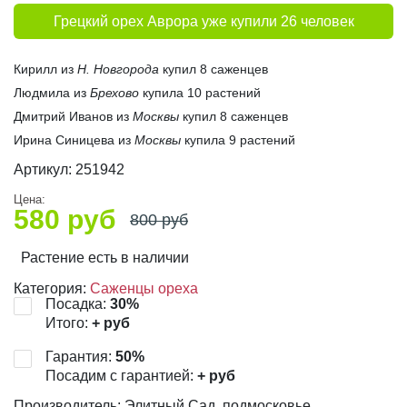
Грецкий орех Аврора уже купили 26 человек
Кирилл из
Н. Новгорода
купил 8 саженцев
Людмила из
Брехово
купила 10 растений
Дмитрий Иванов из
Москвы
купил 8 саженцев
Ирина Синицева из
Москвы
купила 9 растений
Артикул:
251942
Цена:
580
руб
800
руб
Растение есть в наличии
Категория:
Саженцы ореха
Посадка:
30
%
Итого:
+
руб
Гарантия:
50
%
Посадим с гарантией:
+
руб
Производитель: Элитный Сад, подмосковье