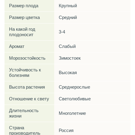
Размер плода
Крупный
Размер цветка
Средний
На какой год
3-4
плодоносит
Аромат
Слабый
Морозостойкость
Зимостоек
Устойчивость к
Высокая
болезням
Высота растения
Среднерослые
Отношение к свету
Светолюбивые
Длительность
Многолетние
жизни
Страна
Россия
производитель