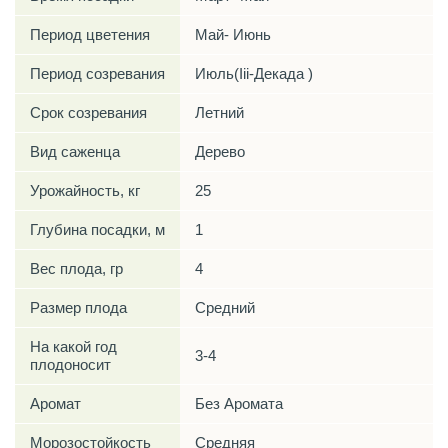
Период цветения
Май- Июнь
Период созревания
Июль(Iii-Декада )
Срок созревания
Летний
Вид саженца
Дерево
Урожайность, кг
25
Глубина посадки, м
1
Вес плода, гр
4
Размер плода
Средний
На какой год
3-4
плодоносит
Аромат
Без Аромата
Морозостойкость
Средняя