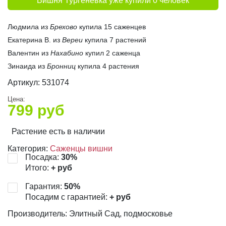
Вишня Тургеневка уже купили 0 человек
Людмила из
Брехово
купила 15 саженцев
Екатерина В. из
Вереи
купила 7 растений
Валентин из
Нахабино
купил 2 саженца
Зинаида из
Бронниц
купила 4 растения
Артикул:
531074
Цена:
799
руб
Растение есть в наличии
Категория:
Саженцы вишни
Посадка:
30
%
Итого:
+
руб
Гарантия:
50
%
Посадим с гарантией:
+
руб
Производитель: Элитный Сад, подмосковье