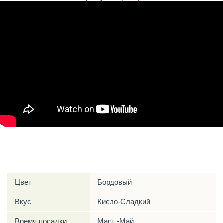
Характеристики
Цвет
Бордовый
Вкус
Кисло-Сладкий
Время посадки
Март -Май