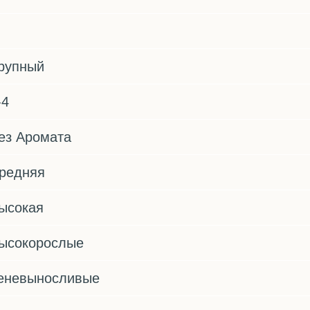
рупный
-4
ез Аромата
редняя
ысокая
ысокорослые
еневыносливые