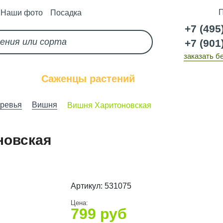
П
Наши фото
Посадка
+7 (495
+7 (901
заказать б
каз
Саженцы растений
Услуги
ревья
Вишня
Вишня Харитоновская
новская
Артикул:
531075
Цена:
799
руб