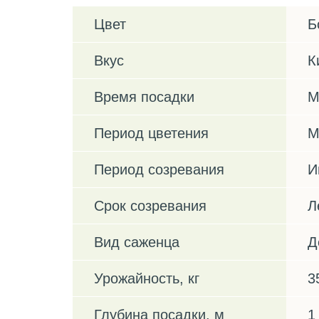
Цвет
Б
Вкус
К
Время посадки
М
Период цветения
М
Период созревания
И
Срок созревания
Л
Вид саженца
Д
Урожайность, кг
3
Глубина посадки, м
1