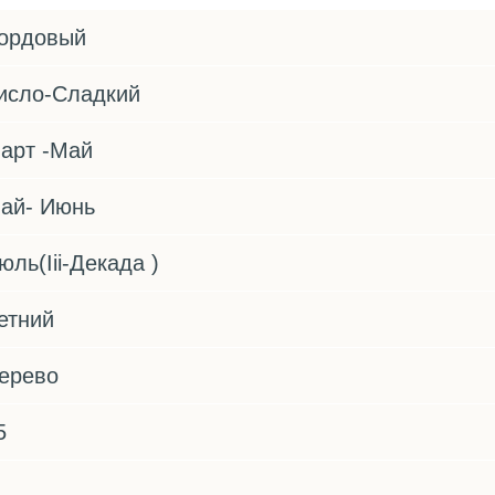
ордовый
исло-Сладкий
арт -Май
ай- Июнь
юль(Iii-Декада )
етний
ерево
5