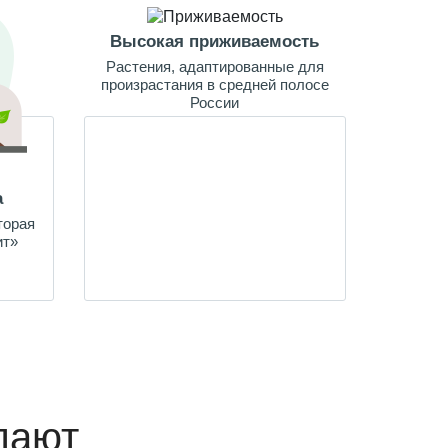
Высокая приживаемость
Растения, адаптированные для
произрастания в средней полосе
России
а
торая
ит»
пают