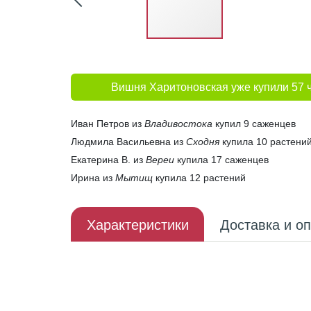
Вишня Харитоновская уже купили 57 
Иван Петров из
Владивостока
купил 9 саженцев
Людмила Васильевна из
Сходня
купила 10 растени
Екатерина В. из
Вереи
купила 17 саженцев
Ирина из
Мытищ
купила 12 растений
Характеристики
Доставка и о
Описание плода