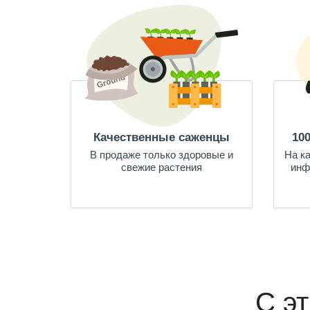
Качественные саженцы
10
В продаже только здоровые и
На к
свежие растения
инф
С э