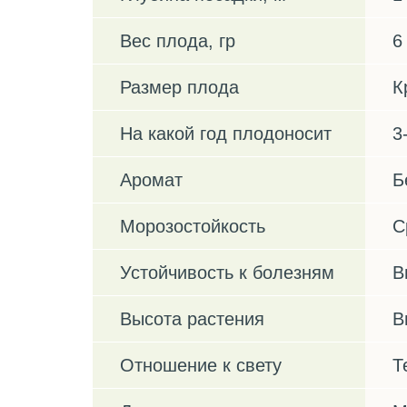
Вес плода, гр
6
Размер плода
К
На какой год плодоносит
3
Аромат
Б
Морозостойкость
С
Устойчивость к болезням
В
Высота растения
В
Отношение к свету
Т