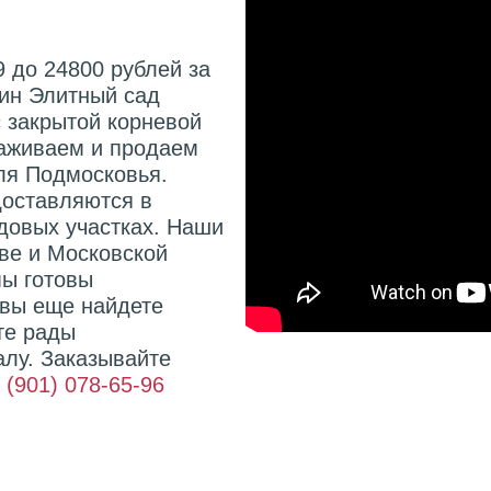
 до 24800 рублей за
зин Элитный сад
с закрытой корневой
аживаем и продаем
для Подмосковья.
оставляются в
адовых участках. Наши
кве и Московской
мы готовы
 вы еще найдете
те рады
лу. Заказывайте
 (901) 078-65-96