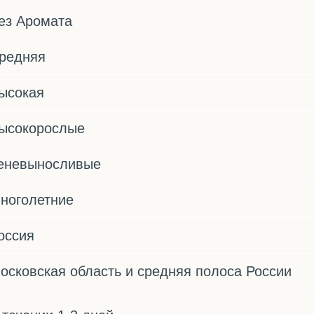
ез Аромата
редняя
ысокая
ысокорослые
еневыносливые
ноголетние
оссия
осковская область и средняя полоса России