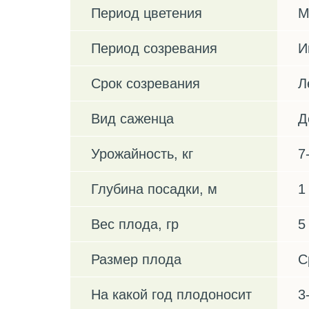
Период цветения
М
Период созревания
И
Срок созревания
Л
Вид саженца
Д
Урожайность, кг
7
Глубина посадки, м
1
Вес плода, гр
5
Размер плода
С
На какой год плодоносит
3