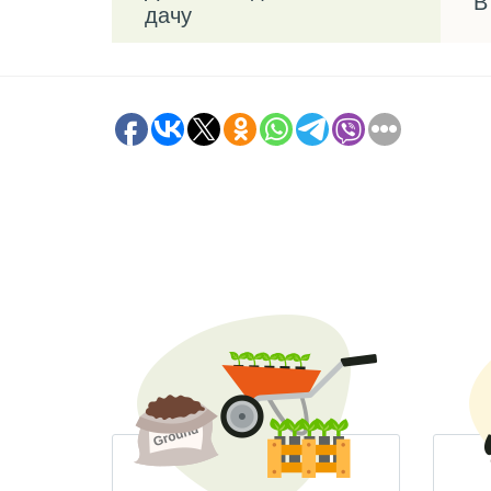
В
дачу