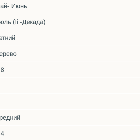
ай- Июнь
юль (Ii -Декада)
етний
ерево
-8
редний
-4