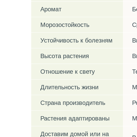
Аромат
Б
Морозостойкость
С
Устойчивость к болезням
В
Высота растения
В
Отношение к свету
Т
Длительность жизни
М
Страна производитель
Р
Растения адаптированы
М
Доставим домой или на