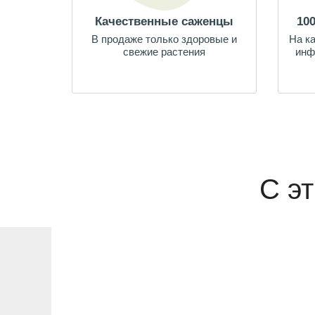
Качественные саженцы
10
В продаже только здоровые и
На к
свежие растения
инф
С э