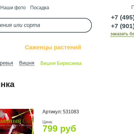
П
Наши фото
Посадка
+7 (495
+7 (901
заказать б
каз
Саженцы растений
Услуги
ревья
Вишня
Вишня Бирюсинка
нка
Артикул:
531083
Цена:
799
руб