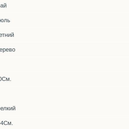
ай
юль
етний
ерево
0См.
елкий
,4См.