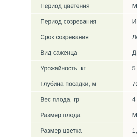
Период цветения
М
Период созревания
И
Срок созревания
Л
Вид саженца
Д
Урожайность, кг
5
Глубина посадки, м
7
Вес плода, гр
4
Размер плода
М
Размер цветка
1