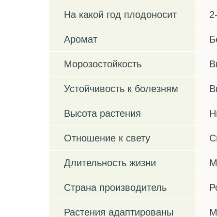
На какой год плодоносит
2
Аромат
Б
Морозостойкость
В
Устойчивость к болезням
В
Высота растения
Н
Отношение к свету
С
Длительность жизни
М
Страна производитель
Р
Растения адаптированы
М