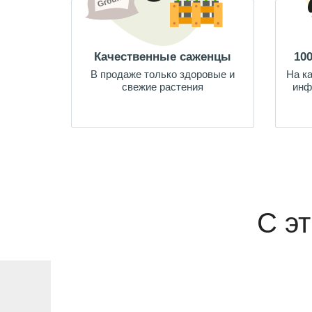
Качественные саженцы
10
В продаже только здоровые и
На к
свежие растения
инф
С э