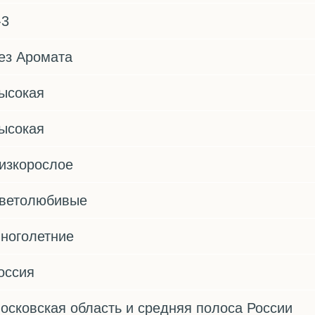
-3
ез Аромата
ысокая
ысокая
изкорослое
ветолюбивые
ноголетние
оссия
осковская область и средняя полоса России