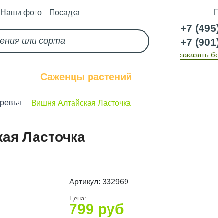
П
Наши фото
Посадка
+7 (495
+7 (901
заказать б
каз
Саженцы растений
Услуги
ревья
Вишня Алтайская Ласточка
ая Ласточка
Артикул:
332969
Цена:
799
руб