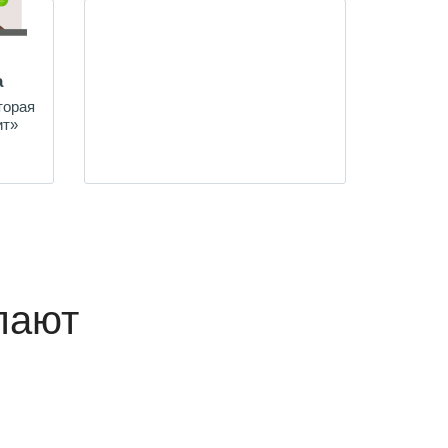
а
торая
ит»
пают