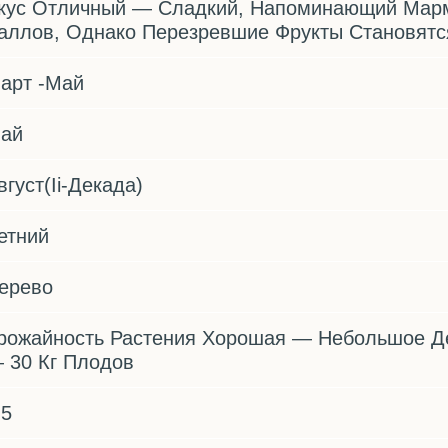
кус Отличный — Сладкий, Напоминающий Марм
аллов, Однако Перезревшие Фрукты Становятс
арт -Май
ай
вгуст(Ii-Декада)
етний
ерево
рожайность Растения Хорошая — Небольшое Д
 30 Кг Плодов
.5