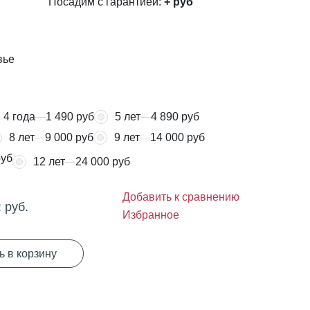
Посадим с гарантией:
+
руб
вье
4 года
1 490 руб
5 лет
4 890 руб
8 лет
9 000 руб
9 лет
14 000 руб
руб
12 лет
24 000 руб
Добавить к сравнению
:
руб.
Избранное
ь в корзину