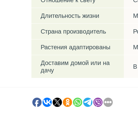
Отношение к свету
С
Длительность жизни
М
Страна производитель
Р
Растения адаптированы
М
Доставим домой или на
В
дачу