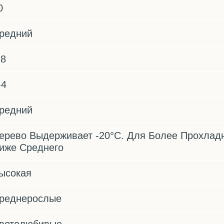
0
редний
.8
-4
редний
ерево Выдерживает -20°С. Для Более Прохлад
иже Среднего
ысокая
реднерослые