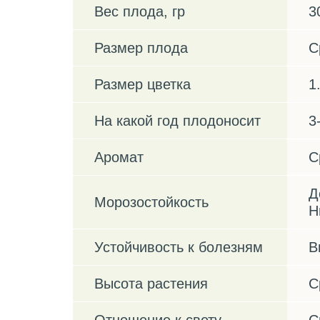
Вес плода, гр
3
Размер плода
С
Размер цветка
1
На какой год плодоносит
3
Аромат
С
Д
Морозостойкость
Н
Устойчивость к болезням
В
Высота растения
С