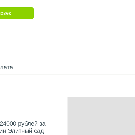
ловек
й
плата
24000 рублей за
зин Элитный сад