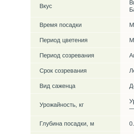
В
Вкус
Б
Время посадки
М
Период цветения
М
Период созревания
А
Срок созревания
Л
Вид саженца
Д
У
Урожайность, кг
—
Глубина посадки, м
0