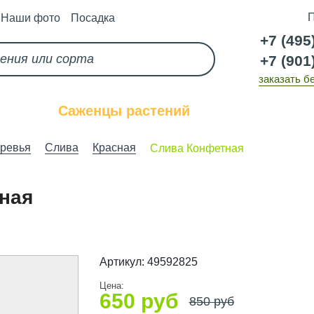
П
Наши фото
Посадка
+7 (495
+7 (901
заказать б
каз
Саженцы растений
Услуги
ревья
Слива
Красная
Слива Конфетная
ная
Артикул:
49592825
Цена:
650
руб
850
руб