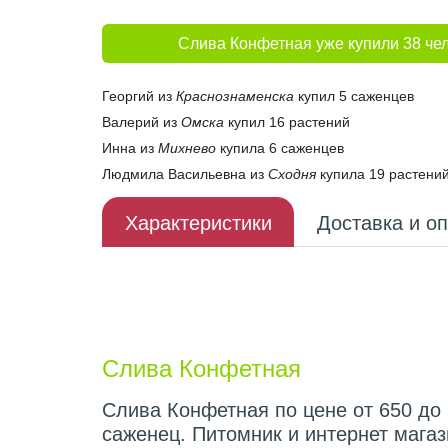
Слива Конфетная уже купили 38 че
Георгий из
Краснознаменска
купил 5 саженцев
Валерий из
Омска
купил 16 растений
Инна из
Михнево
купила 6 саженцев
Людмила Васильевна из
Сходня
купила 19 растени
Характеристики
Доставка и о
Описание плода
Слива Конфетная
Слива Конфетная по цене от 650 до 
саженец. Питомник и интернет мага