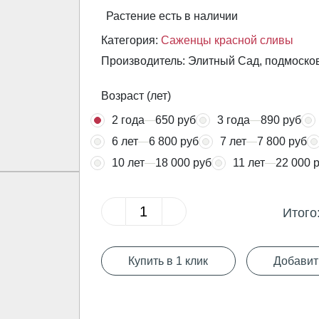
Растение есть в наличии
Категория:
Саженцы красной сливы
Производитель: Элитный Сад, подмоско
Возраст (лет)
2 года
650 руб
3 года
890 руб
6 лет
6 800 руб
7 лет
7 800 руб
10 лет
18 000 руб
11 лет
22 000 
Итого
Купить в 1 клик
Добавит