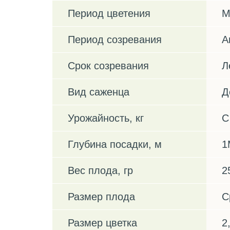
Период цветения
М
Период созревания
А
Срок созревания
Л
Вид саженца
Д
Урожайность, кг
С
Глубина посадки, м
1
Вес плода, гр
2
Размер плода
С
Размер цветка
2