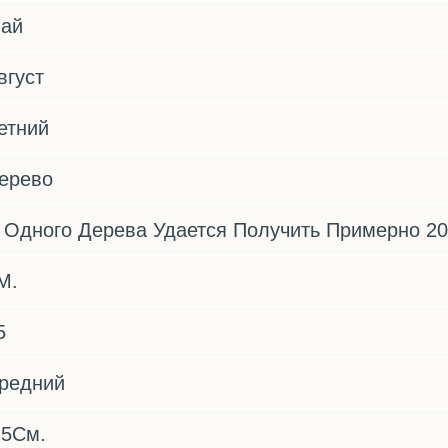
ай
вгуст
етний
ерево
 Одного Дерева Удается Получить Примерно 20
М.
5
редний
,5См.