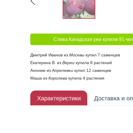
Слива Канадская уже купили 91 че
Дмитрий Иванов из
Москвы
купил 7 саженцев
Екатерина В. из
Вереи
купила 8 растений
Аноним из
Апрелевки
купил 12 саженцев
Маша из
Королева
купила 4 растения
Характеристики
Доставка и о
Описание плода