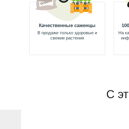
Качественные саженцы
10
В продаже только здоровые и
На к
свежие растения
инф
С э