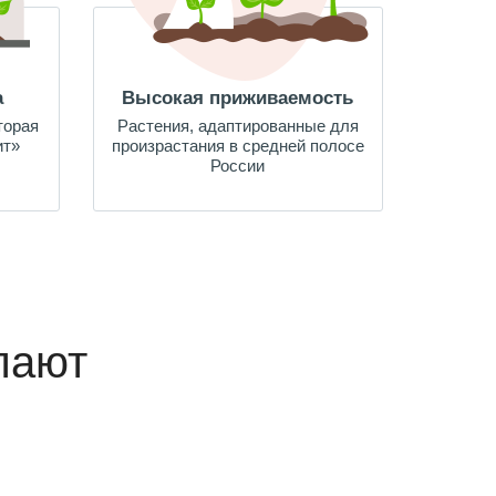
а
Высокая приживаемость
торая
Растения, адаптированные для
ит»
произрастания в средней полосе
России
пают