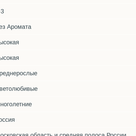
-3
ез Аромата
ысокая
ысокая
реднерослые
ветолюбивые
ноголетние
оссия
осковская область и средняя полоса России