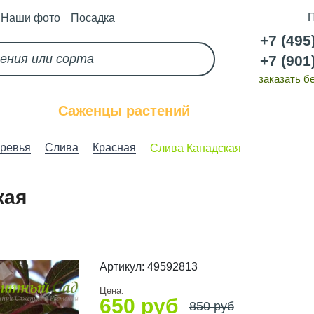
П
Наши фото
Посадка
+7 (495
+7 (901
заказать б
каз
Саженцы растений
Услуги
ревья
Слива
Красная
Слива Канадская
кая
Артикул:
49592813
Цена:
650
руб
850
руб