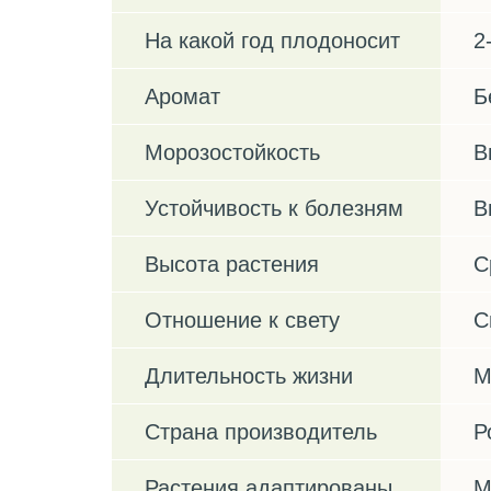
На какой год плодоносит
2
Аромат
Б
Морозостойкость
В
Устойчивость к болезням
В
Высота растения
С
Отношение к свету
С
Длительность жизни
М
Страна производитель
Р
Растения адаптированы
М