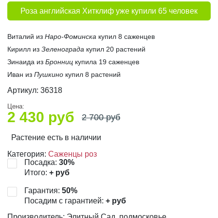
Роза английская Хитклиф уже купили 65 человек
Виталий из
Наро-Фоминска
купил 8 саженцев
Кирилл из
Зеленограда
купил 20 растений
Зинаида из
Бронниц
купила 19 саженцев
Иван из
Пушкино
купил 8 растений
Артикул:
36318
Цена:
2 430
руб
2 700
руб
Растение есть в наличии
Категория:
Саженцы роз
Посадка:
30
%
Итого:
+
руб
Гарантия:
50
%
Посадим с гарантией:
+
руб
Производитель: Элитный Сад, подмосковье