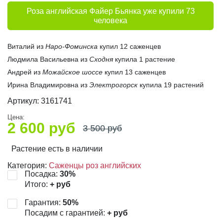
Роза английская Файер Бьянка уже купили 73
человека
Виталий из
Наро-Фоминска
купил 12 саженцев
Людмила Васильевна из
Сходня
купила 1 растение
Андрей из
Можайское шоссе
купил 13 саженцев
Ирина Владимировна из
Электрогорск
купила 19 растений
Артикул:
3161741
Цена:
2 600
руб
3 500
руб
Растение есть в наличии
Категория:
Саженцы роз английских
Посадка:
30
%
Итого:
+
руб
Гарантия:
50
%
Посадим с гарантией:
+
руб