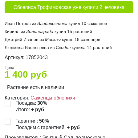
Облепиха Трофимовская уже купили 2 человека
Иван Петров из
Владивостока
купил 10 саженцев
Кирилл из
Зеленограда
купил 15 растений
Дмитрий Иванов из
Москвы
купил 18 саженцев
Людмила Васильевна из
Сходня
купила 14 растений
Артикул:
17852043
Цена:
1 400
руб
Растение есть в наличии
Категория:
Саженцы облепихи
Посадка:
30
%
Итого:
+
руб
Гарантия:
50
%
Посадим с гарантией:
+
руб
Производитель: Элитный Сад, подмосковье