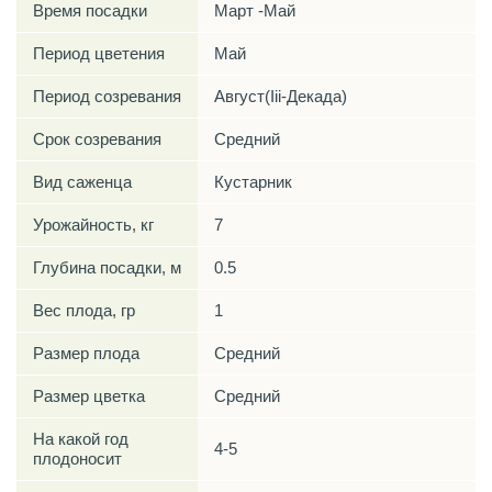
Время посадки
Март -Май
Период цветения
Май
Период созревания
Август(Iii-Декада)
Срок созревания
Средний
Вид саженца
Кустарник
Урожайность, кг
7
Глубина посадки, м
0.5
Вес плода, гр
1
Размер плода
Средний
Размер цветка
Средний
На какой год
4-5
плодоносит