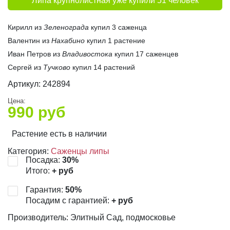
Липа крупнолистная уже купили 51 человек
Кирилл из
Зеленограда
купил 3 саженца
Валентин из
Нахабино
купил 1 растение
Иван Петров из
Владивостока
купил 17 саженцев
Сергей из
Тучково
купил 14 растений
Артикул:
242894
Цена:
990
руб
Растение есть в наличии
Категория:
Саженцы липы
Посадка:
30
%
Итого:
+
руб
Гарантия:
50
%
Посадим с гарантией:
+
руб
Производитель: Элитный Сад, подмосковье