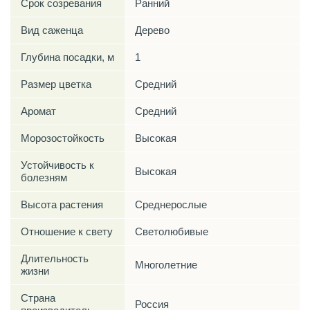
Срок созревания
Ранний
Вид саженца
Дерево
Глубина посадки, м
1
Размер цветка
Средний
Аромат
Средний
Морозостойкость
Высокая
Устойчивость к
Высокая
болезням
Высота растения
Среднерослые
Отношение к свету
Светолюбивые
Длительность
Многолетние
жизни
Страна
Россия