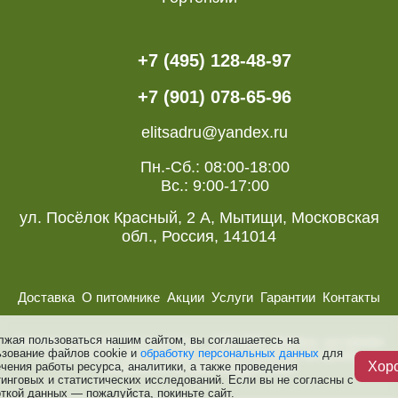
+7 (495) 128-48-97
+7 (901) 078-65-96
elitsadru@yandex.ru
Пн.-Сб.: 08:00-18:00
Вс.: 9:00-17:00
ул. Посёлок Красный, 2 А, Мытищи, Московская
обл., Россия, 141014
Доставка
О питомнике
Акции
Услуги
Гарантии
Контакты
лжая пользоваться нашим сайтом, вы соглашаетесь на
Питомник растений “Элитный Сад ”, 2008-2026. Деревья, кустарники
ьзование файлов cookie и
обработку персональных данных
для
и розы. Все авторские права, включая смежные авторские,
Хор
чения работы ресурса, аналитики, а также проведения
сохраняются за правообладателями.
инговых и статистических исследований. Если вы не согласны с
ткой данных — пожалуйста, покиньте сайт.