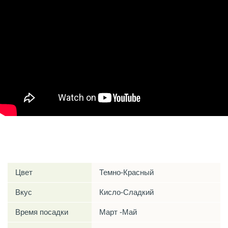
Характеристики
Цвет
Темно-Красный
Вкус
Кисло-Сладкий
Время посадки
Март -Май