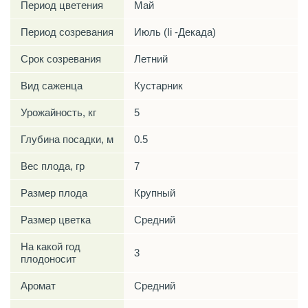
Период цветения
Май
Период созревания
Июль (Ii -Декада)
Срок созревания
Летний
Вид саженца
Кустарник
Урожайность, кг
5
Глубина посадки, м
0.5
Вес плода, гр
7
Размер плода
Крупный
Размер цветка
Средний
На какой год
3
плодоносит
Аромат
Средний