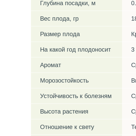
Глубина посадки, м
0
Вес плода, гр
1
Размер плода
К
На какой год плодоносит
3
Аромат
С
Морозостойкость
В
Устойчивость к болезням
С
Высота растения
С
Отношение к свету
Т