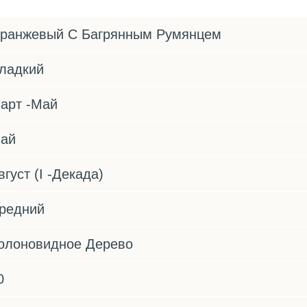
ранжевый С Багрянным Румянцем
ладкий
арт -Май
ай
вгуст (I -Декада)
редний
олоновидное Дерево
0