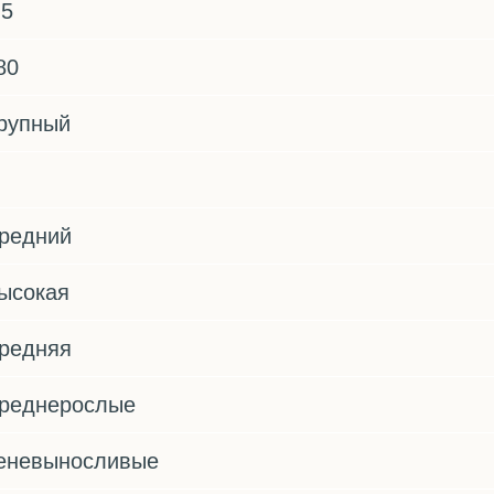
.5
80
рупный
редний
ысокая
редняя
реднерослые
еневыносливые