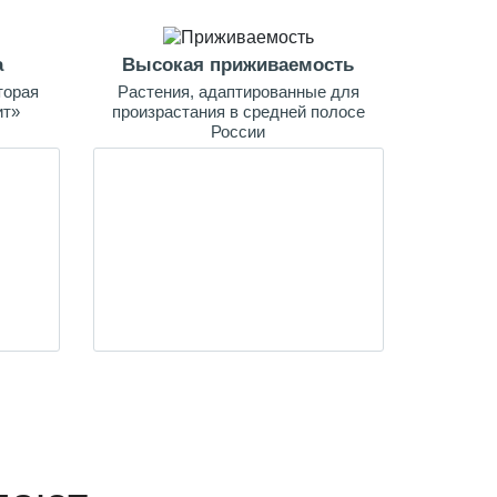
а
Высокая приживаемость
торая
Растения, адаптированные для
ит»
произрастания в средней полосе
России