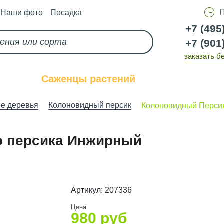
П
Наши фото
Посадка
+7 (495
+7 (901
заказать б
каз
Саженцы растений
Услуги
е деревья
Колоновидный персик
Колоновидный Перси
о персика Инжирный
Артикул:
207336
Цена:
980
руб