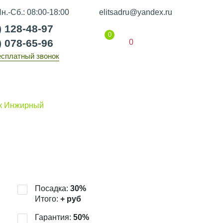
н.-Сб.: 08:00-18:00
elitsadru@yandex.ru
) 128-48-97
0
) 078-65-96
0
есплатный звонок
Гарантии
Статьи
Контакты
к Инжирный
Посадка:
30
%
Итого:
+
руб
Гарантия:
50
%