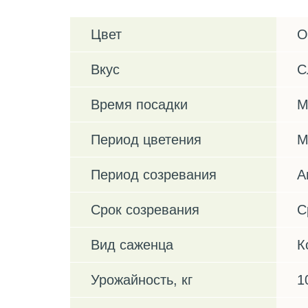
Цвет
О
Вкус
С
Время посадки
М
Период цветения
М
Период созревания
А
Срок созревания
С
Вид саженца
К
Урожайность, кг
1