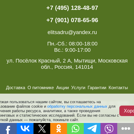
+7 (495) 128-48-97
+7 (901) 078-65-96
elitsadru@yandex.ru
Пн.-Сб.: 08:00-18:00
Вс.: 9:00-17:00
ул. Посёлок Красный, 2 А, Мытищи, Московская
обл., Россия, 141014
Доставка
О питомнике
Акции
Услуги
Гарантии
Контакты
лжая пользоваться нашим сайтом, вы соглашаетесь на
Питомник растений “Элитный Сад ”, 2008-2026. Деревья, кустарники
ьзование файлов cookie и
обработку персональных данных
для
и розы. Все авторские права, включая смежные авторские,
Хор
чения работы ресурса, аналитики, а также проведения
сохраняются за правообладателями.
инговых и статистических исследований. Если вы не согласны с
ткой данных — пожалуйста, покиньте сайт.