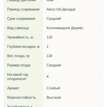
Период созревания
Август(Iii-Декада)
Срок созревания
Средний
Вид саженца
Колоновидное Дерево
Урожайность, кг
120
Глубина посадки, м
1
Вес плода, гр
130
Размер плода
Средний
На какой год
4
плодоносит
Аромат
Слабый
Морозостойкость
Высокая
Устойчивость к