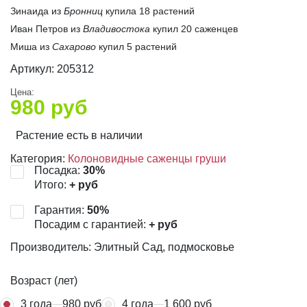
Зинаида из
Бронниц
купила 18 растений
Иван Петров из
Владивостока
купил 20 саженцев
Миша из
Сахарово
купил 5 растений
Артикул:
205312
Цена:
980
руб
Растение есть в наличии
Категория:
Колоновидные саженцы груши
Посадка:
30
%
Итого:
+
руб
Гарантия:
50
%
Посадим с гарантией:
+
руб
Производитель: Элитный Сад, подмосковье
Возраст (лет)
3 года
980 руб
4 года
1 600 руб