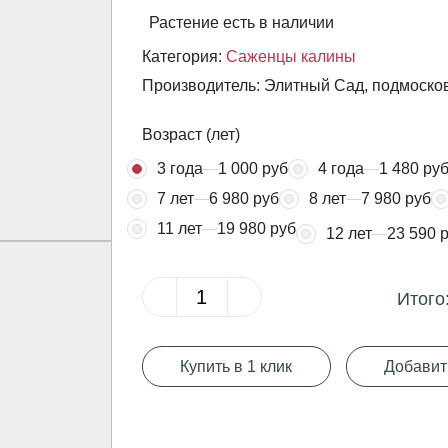
Растение есть в наличии
Категория:
Саженцы калины
Производитель: Элитный Сад, подмоско
Возраст (лет)
3 года
1 000 руб
4 года
1 480 ру
7 лет
6 980 руб
8 лет
7 980 руб
11 лет
19 980 руб
12 лет
23 590 
Итого
Купить в 1 клик
Добавит