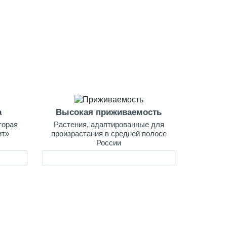
а
Высокая приживаемость
торая
Растения, адаптированные для
ит»
произрастания в средней полосе
России