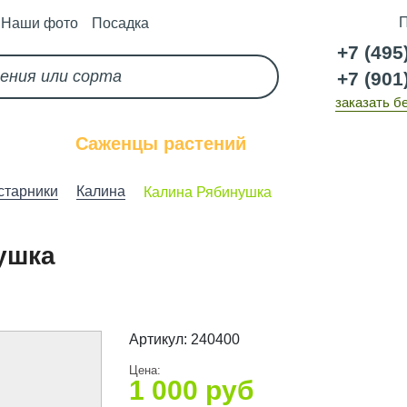
П
Наши фото
Посадка
+7 (495
+7 (901
заказать б
каз
Саженцы растений
Услуги
старники
Калина
Калина Рябинушка
ушка
Артикул:
240400
Цена:
1 000
руб