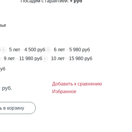
Посадим с гарантией:
+
руб
вье
б
5 лет
4 500 руб
6 лет
5 980 руб
9 лет
11 980 руб
10 лет
15 980 руб
руб
Добавить к сравнению
:
руб.
Избранное
ь в корзину