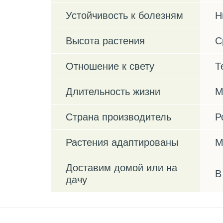
Устойчивость к болезням
Н
Высота растения
С
Отношение к свету
Т
Длительность жизни
М
Страна производитель
Р
Растения адаптированы
М
Доставим домой или на
В
дачу