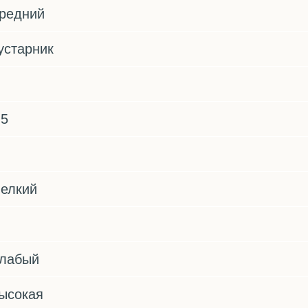
редний
устарник
.5
елкий
лабый
ысокая