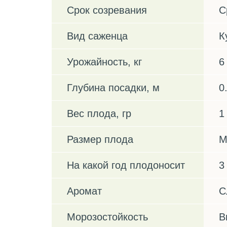
Срок созревания
С
Вид саженца
К
Урожайность, кг
6
Глубина посадки, м
0
Вес плода, гр
1
Размер плода
М
На какой год плодоносит
3
Аромат
С
Морозостойкость
В