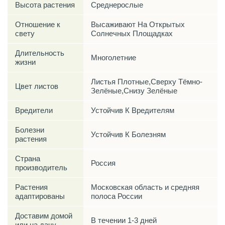
Высота растения
Среднерослые
Отношение к
Высаживают На Открытых
свету
Солнечных Площадках
Длительность
Многолетние
жизни
Листья Плотные,Сверху Тёмно-
Цвет листов
Зелёные,Снизу Зелёные
Вредители
Устойчив К Вредителям
Болезни
Устойчив К Болезням
растения
Страна
Россия
производитель
Растения
Московская область и средняя
адаптированы
полоса России
Доставим домой
В течении 1-3 дней
или на дачу