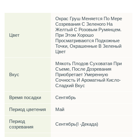
Окрас Груш Меняется По Мере
Созревания С Зеленого На
Желтый С Розовым Румянцем.
Цвет
При Этом Хорошо
Просматриваются Подкожные
Точки, Окрашенные В Зеленый
Цвет
Мякоть Плодов Суховатая При
Съеме, После Дозревания
Вкус
Приобретает Умеренную
Сочность И Ароматный Кисло-
Сладкий Вкус
Время посадки
Сентябрь
Период цветения
Май
Период
Сентябрь(I -Декада)
созревания