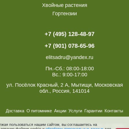
Хвойные растения
Гортензии
+7 (495) 128-48-97
+7 (901) 078-65-96
elitsadru@yandex.ru
Пн.-Сб.: 08:00-18:00
Вс.: 9:00-17:00
ул. Посёлок Красный, 2 А, Мытищи, Московская
обл., Россия, 141014
Доставка
О питомнике
Акции
Услуги
Гарантии
Контакты
лжая пользоваться нашим сайтом, вы соглашаетесь на
Питомник растений “Элитный Сад ”, 2008-2026. Деревья, кустарники
ьзование файлов cookie и
обработку персональных данных
для