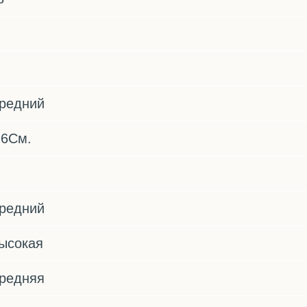
редний
,6См.
редний
ысокая
редняя