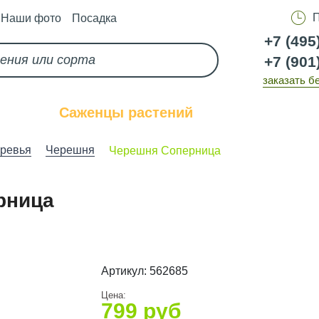
П
Наши фото
Посадка
+7 (495
+7 (901
заказать б
каз
Саженцы растений
Услуги
ревья
Черешня
Черешня Соперница
рница
Артикул:
562685
Цена:
799
руб