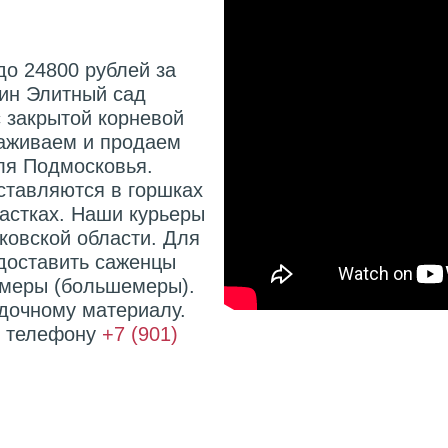
до 24800 рублей за
зин Элитный сад
с закрытой корневой
аживаем и продаем
для Подмосковья.
тавляются в горшках
частках. Наши курьеры
ковской области. Для
доставить саженцы
омеры (большемеры).
дочному материалу.
о телефону
+7 (901)