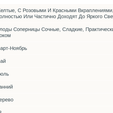
елтые, С Розовыми И Красными Вкраплениями,
олностью Или Частично Доходят До Яркого Све
лоды Соперницы Сочные, Сладкие, Практическ
оком
арт-Ноябрь
ай
юль
анний
ерево
8