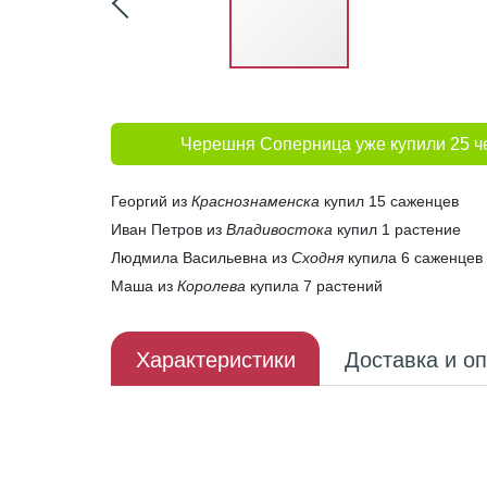
Черешня Соперница уже купили 25 ч
Георгий из
Краснознаменска
купил 15 саженцев
Иван Петров из
Владивостока
купил 1 растение
Людмила Васильевна из
Сходня
купила 6 саженцев
Маша из
Королева
купила 7 растений
Характеристики
Доставка и о
Описание плода