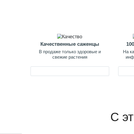
Качественные саженцы
10
В продаже только здоровые и
На к
свежие растения
инф
С э