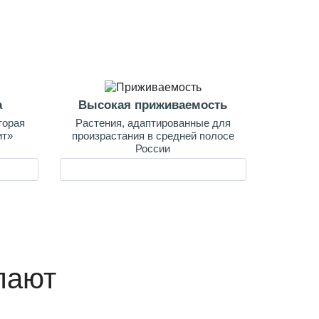
а
Высокая приживаемость
торая
Растения, адаптированные для
ит»
произрастания в средней полосе
России
пают