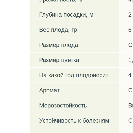
Глубина посадки, м
2
Вес плода, гр
6
Размер плода
С
Размер цветка
1
На какой год плодоносит
4
Аромат
С
Морозостойкость
В
Устойчивость к болезням
С