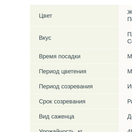
Ж
Цвет
П
П
Вкус
С
Время посадки
М
Период цветения
М
Период созревания
И
Срок созревания
Р
Вид саженца
Д
Урожайность, кг
4