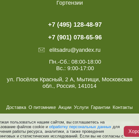
Гортензии
+7 (495) 128-48-97
+7 (901) 078-65-96
elitsadru@yandex.ru
Пн.-Сб.: 08:00-18:00
Вс.: 9:00-17:00
ул. Посёлок Красный, 2 А, Мытищи, Московская
обл., Россия, 141014
Доставка
О питомнике
Акции
Услуги
Гарантии
Контакты
лжая пользоваться нашим сайтом, вы соглашаетесь на
Питомник растений “Элитный Сад ”, 2008-2026. Деревья, кустарники
ьзование файлов cookie и
обработку персональных данных
для
и розы. Все авторские права, включая смежные авторские,
Хор
чения работы ресурса, аналитики, а также проведения
сохраняются за правообладателями.
инговых и статистических исследований. Если вы не согласны с