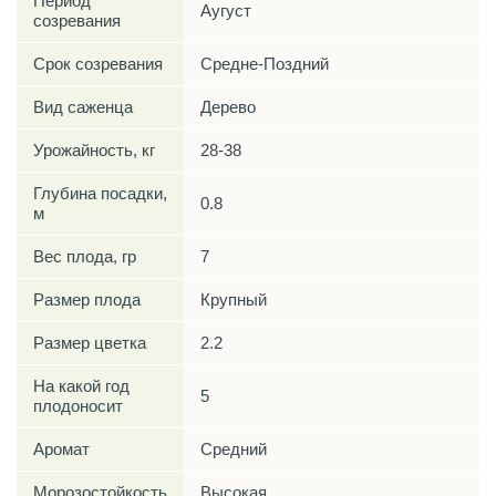
Период
Аугуст
созревания
Срок созревания
Средне-Поздний
Вид саженца
Дерево
Урожайность, кг
28-38
Глубина посадки,
0.8
м
Вес плода, гр
7
Размер плода
Крупный
Размер цветка
2.2
На какой год
5
плодоносит
Аромат
Средний
Морозостойкость
Высокая