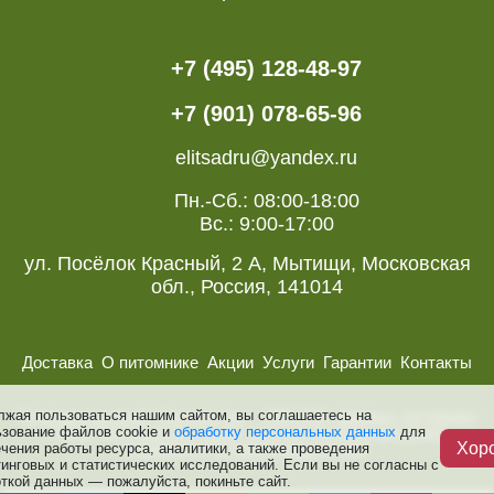
+7 (495) 128-48-97
+7 (901) 078-65-96
elitsadru@yandex.ru
Пн.-Сб.: 08:00-18:00
Вс.: 9:00-17:00
ул. Посёлок Красный, 2 А, Мытищи, Московская
обл., Россия, 141014
Доставка
О питомнике
Акции
Услуги
Гарантии
Контакты
лжая пользоваться нашим сайтом, вы соглашаетесь на
Питомник растений “Элитный Сад ”, 2008-2026. Деревья, кустарники
ьзование файлов cookie и
обработку персональных данных
для
и розы. Все авторские права, включая смежные авторские,
Хор
чения работы ресурса, аналитики, а также проведения
сохраняются за правообладателями.
инговых и статистических исследований. Если вы не согласны с
ткой данных — пожалуйста, покиньте сайт.