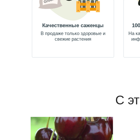
Качественные саженцы
10
В продаже только здоровые и
На к
свежие растения
инф
С э