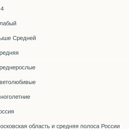
-4
лабый
ыше Средней
редняя
реднерослые
ветолюбивые
ноголетние
оссия
осковская область и средняя полоса России