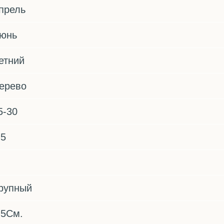
прель
юнь
етний
ерево
5-30
.5
рупный
,5См.