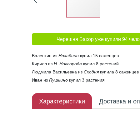
Черешня Бахор уже купили 94 чело
Валентин из
Нахабино
купил 15 саженцев
Кирилл из
Н. Новгорода
купил 8 растений
Людмила Васильевна из
Сходня
купила 8 саженцев
Иван из
Пушкино
купил 3 растения
Характеристики
Доставка и о
Описание плода