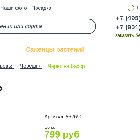
П
Наши фото
Посадка
+7 (495
+7 (901
заказать б
каз
Саженцы растений
Услуги
ревья
Черешня
Черешня Бахор
р
Артикул:
562690
Цена:
799
руб