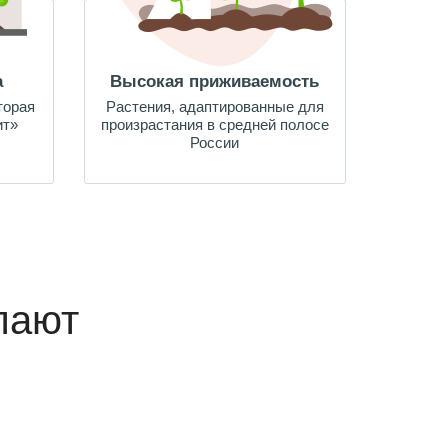
а
Высокая приживаемость
торая
Растения, адаптированные для
ит»
произрастания в средней полосе
России
пают