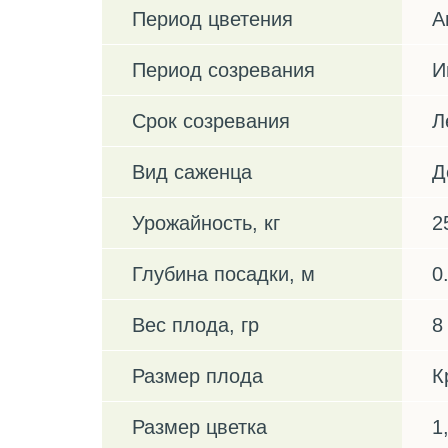
Период цветения
А
Период созревания
И
Срок созревания
Л
Вид саженца
Д
Урожайность, кг
2
Глубина посадки, м
0
Вес плода, гр
8
Размер плода
К
Размер цветка
1