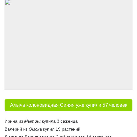
Алыча колоновидная Синяя уже купили 57 человек
Ирина из
Мытищ
купила 3 саженца
Валерий из
Омска
купил 19 растений
Людмила Васильевна из
Сходня
купила 14 саженцев