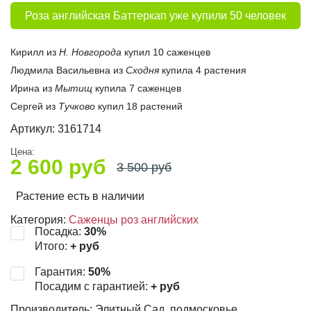
Роза английская Баттеркап уже купили 50 человек
Кирилл из
Н. Новгорода
купил 10 саженцев
Людмила Васильевна из
Сходня
купила 4 растения
Ирина из
Мытищ
купила 7 саженцев
Сергей из
Тучково
купил 18 растений
Артикул:
3161714
Цена:
2 600
руб
3 500
руб
Растение есть в наличии
Категория:
Саженцы роз английских
Посадка:
30
%
Итого:
+
руб
Гарантия:
50
%
Посадим с гарантией:
+
руб
Производитель: Элитный Сад, подмосковье